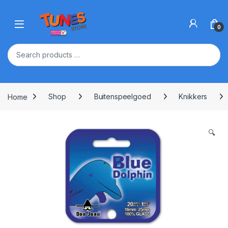
Skip to navigation
Skip to content
Open
0
Home
Shop
Buitenspeelgoed
Knikkers
🔍