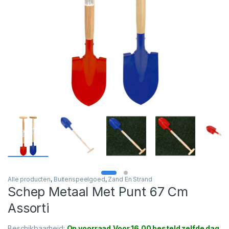
Alle producten
,
Buitenspeelgoed
,
Zand En Strand
Schep Metaal Met Punt 67 Cm
Assorti
Beschikbaarheid:
Op voorraad