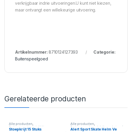
verkrijgbaar indrie uitvoeringen.U kunt niet kiezen,
maar ontvangt een willekeurige uitvoering.
Artikelnummer:
8710124127393
Categorie:
Buitenspeelgoed
Gerelateerde producten
Alle producten
,
Alle producten
,
Buitenspeelgoed
,
Krijt
Buitenspeelgoed
,
Inline-skates /
Stoepkrijt 15 Stuks
Alert Sport Skate Helm Ve
Rolschaatsen