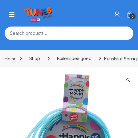
Skip to navigation
Skip to content
Open
0
Home
Shop
Buitenspeelgoed
Kunststof Springt
🔍