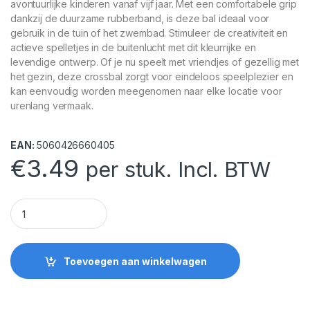
avontuurlijke kinderen vanaf vijf jaar. Met een comfortabele grip
dankzij de duurzame rubberband, is deze bal ideaal voor
gebruik in de tuin of het zwembad. Stimuleer de creativiteit en
actieve spelletjes in de buitenlucht met dit kleurrijke en
levendige ontwerp. Of je nu speelt met vriendjes of gezellig met
het gezin, deze crossbal zorgt voor eindeloos speelplezier en
kan eenvoudig worden meegenomen naar elke locatie voor
urenlang vermaak.
EAN:
5060426660405
€
3.49
per stuk. Incl. BTW
Blauwe Crossbal met Rode Rubberband quantity
Toevoegen aan winkelwagen