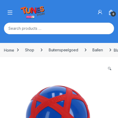
Skip to navigation
Skip to content
Open
0
Home
Shop
Buitenspeelgoed
Ballen
Bl
🔍