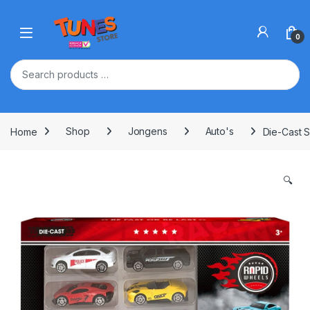
Skip to navigation
Skip to content
Open
0
Home
Shop
Jongens
Auto's
Die-Cast 
🔍