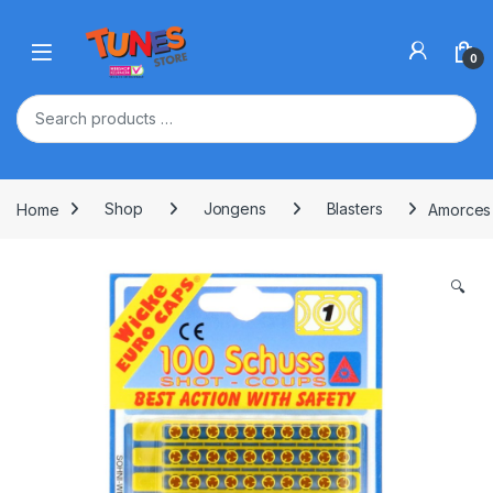
Skip to navigation
Skip to content
Open
0
Home
Shop
Jongens
Blasters
Amorces 
🔍