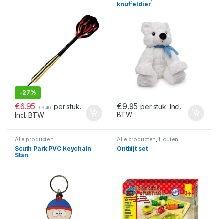
knuffeldier
-
27%
€
6.95
€
9.95
per stuk.
per stuk. Incl.
€
9.46
BTW
Incl. BTW
Alle producten
Alle producten
,
Houten
speelgoed
South Park PVC Keychain
Ontbijt set
Stan