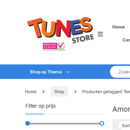
Skip to navigation
Skip to content
Home
Open
Con
Zoek naar
Shop op Thema
Home
Shop
Producten getagged “Amor
Filter op prijs
Amorc