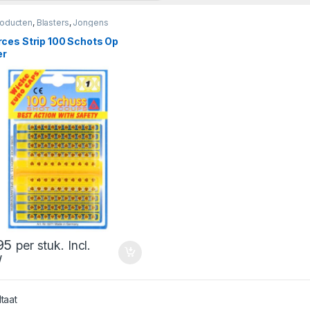
roducten
,
Blasters
,
Jongens
ces Strip 100 Schots Op
er
95
per stuk. Incl.
W
ltaat