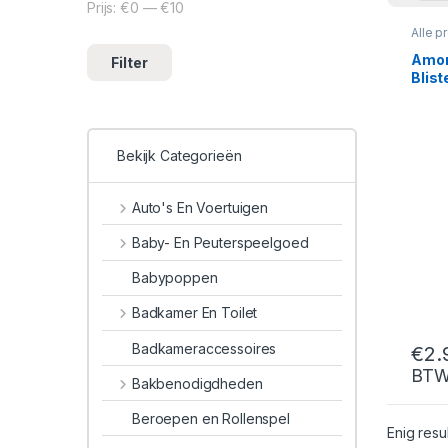
Prijs:
€0
—
€10
Min. prijs
Max. prijs
Alle p
Amor
Filter
Blist
Bekijk Categorieën
Auto's En Voertuigen
Baby- En Peuterspeelgoed
Babypoppen
Badkamer En Toilet
Badkameraccessoires
€
2.
BT
Bakbenodigdheden
Beroepen en Rollenspel
Enig resu