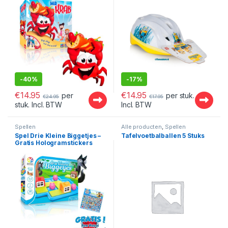
-
40%
-
17%
€
14.95
€
14.95
per
per stuk.
€
24.95
€
17.95
stuk. Incl. BTW
Incl. BTW
Spellen
Alle producten
,
Spellen
Spel Drie Kleine Biggetjes –
Tafelvoetbalballen 5 Stuks
Gratis Hologramstickers