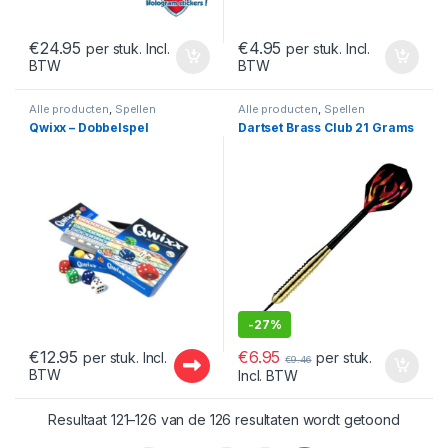
€
24.95
€
4.95
per stuk. Incl.
per stuk. Incl.
BTW
BTW
Alle producten
,
Spellen
Alle producten
,
Spellen
Qwixx – Dobbelspel
Dartset Brass Club 21 Grams
-
27%
€
6.95
€
12.95
per stuk.
per stuk. Incl.
€
9.46
BTW
Incl. BTW
Gesort
Resultaat 121–126 van de 126 resultaten wordt getoond