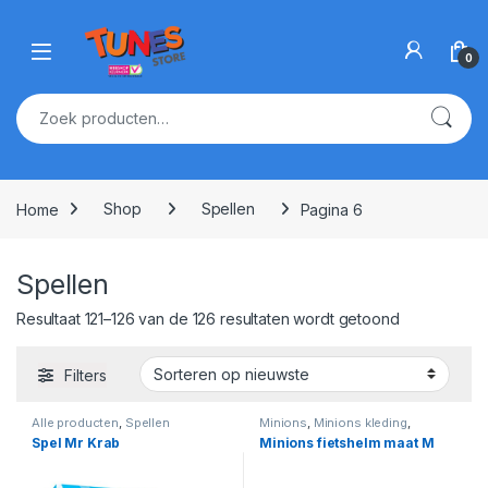
Skip to navigation
Skip to content
Open
0
Zoeken naar:
Home
Shop
Spellen
Pagina 6
Spellen
Gesorteerd 
Resultaat 121–126 van de 126 resultaten wordt getoond
Filters
Alle producten
,
Spellen
Minions
,
Minions kleding
,
Minions overige
Spel Mr Krab
Minions fietshelm maat M