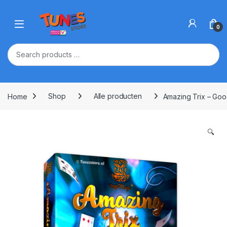
Skip to navigation
Skip to content
Open
0
Home
Shop
Alle producten
Amazing Trix – Goo
🔍