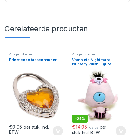
Gerelateerde producten
Alle producten
Alle producten
Edelstenen tassenhouder
Vamplets Nightmare
Nursery Plush Figure
Cyclops Baby Octavia 23 cm
-
25%
€
14.95
€
9.95
per
per stuk. Incl.
€
19.95
BTW
stuk. Incl. BTW