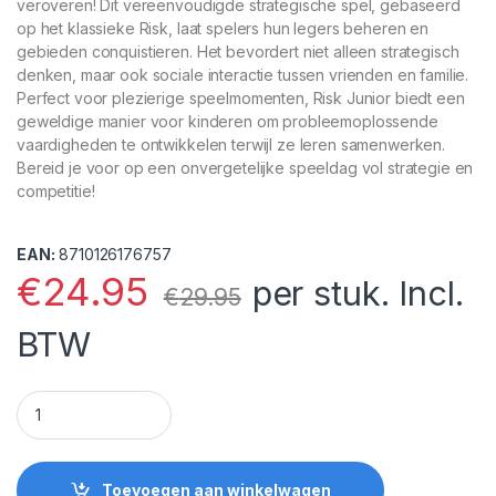
veroveren! Dit vereenvoudigde strategische spel, gebaseerd
op het klassieke Risk, laat spelers hun legers beheren en
gebieden conquistieren. Het bevordert niet alleen strategisch
denken, maar ook sociale interactie tussen vrienden en familie.
Perfect voor plezierige speelmomenten, Risk Junior biedt een
geweldige manier voor kinderen om probleemoplossende
vaardigheden te ontwikkelen terwijl ze leren samenwerken.
Bereid je voor op een onvergetelijke speeldag vol strategie en
competitie!
EAN:
8710126176757
€
24.95
per stuk. Incl.
€
29.95
BTW
Risk Junior quantity
Toevoegen aan winkelwagen