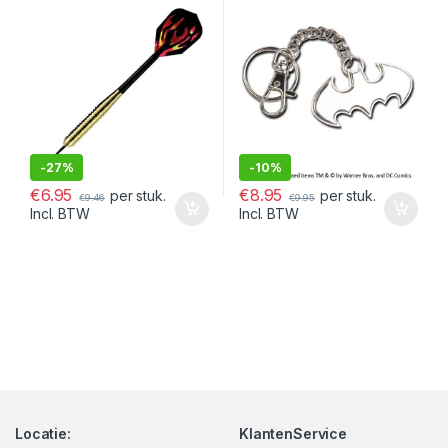
-
27%
-
10%
€
6.95
€
8.95
per stuk.
per stuk.
€
9.46
€
9.95
Incl. BTW
Incl. BTW
Locatie:
KlantenService