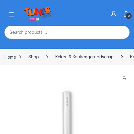
Skip to navigation
Skip to content
Open
0
Home
Shop
Koken & Keukengereedschap
K
🔍