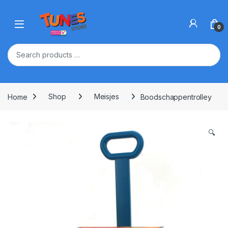
Skip to navigation
Skip to content
Open
0
Home
Shop
Meisjes
Boodschappentrolley
🔍