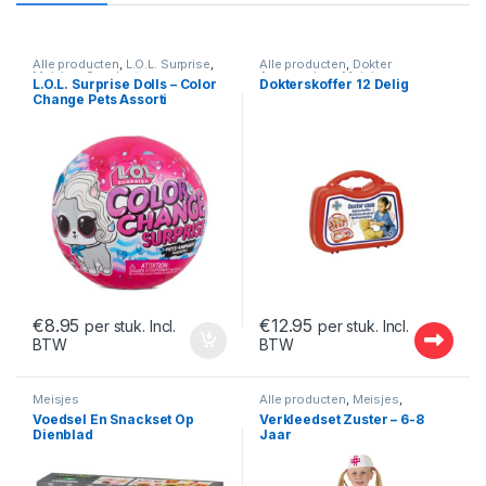
Alle producten
,
L.O.L. Surprise
,
Alle producten
,
Dokter
Meisjes
,
Speelsets
Accessoires
,
Meisjes
L.O.L. Surprise Dolls – Color
Dokterskoffer 12 Delig
Change Pets Assorti
€
8.95
€
12.95
per stuk. Incl.
per stuk. Incl.
BTW
BTW
Meisjes
Alle producten
,
Meisjes
,
Verkleden
Voedsel En Snackset Op
Verkleedset Zuster – 6-8
Dienblad
Jaar