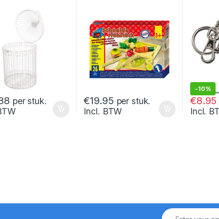
-
10%
€
9.95
88
€
19.95
€
8.95
per stuk.
per stuk.
 BTW
Incl. BTW
Incl. 
!