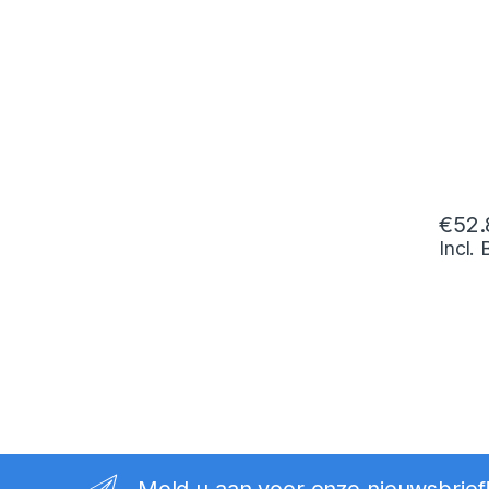
€
52.
Incl.
Meld u aan voor onze nieuwsbrief