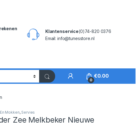
rekenen
Klantenservice
(0)74-820 0376
Email: info@tunesstore.nl
My Account
€
0.00
0
n
 En Mokken
,
Servies
der Zee Melkbeker Nieuwe