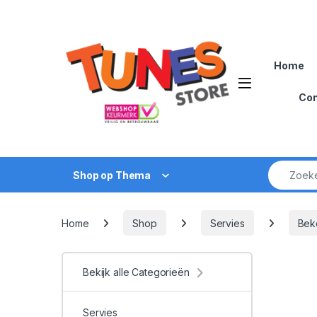
Skip to navigation
Skip to content
Home
Open
Con
Zoek naar
Shop op Thema
Home
Shop
Servies
Bek
Bekijk alle Categorieën
Servies