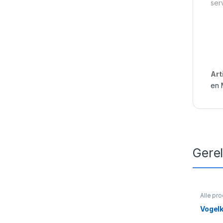
ser
Art
en 
Gere
Alle pr
Vogelk