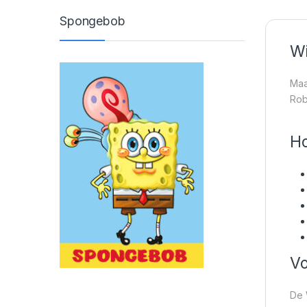
Spongebob
Wi
Maa
Rob
Ho
Vo
De 