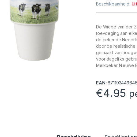
Beschikbaarheid:
Ui
De Wiebe van der Z
toevoeging aan elke
de bekende Nederla
door de realistisch
gemaakt van hoogwaa
voor dagelijks gebru
Melkbeker Nieuwe B
EAN:
87119344964
€
4.95
p