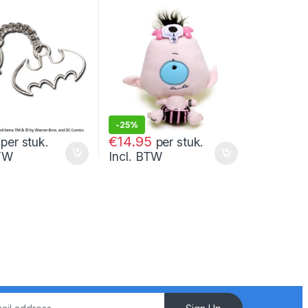
Cyclops Baby Octavia 23
cm
-
25%
€
19.95
€
14.95
per stuk.
per stuk.
BTW
Incl. BTW