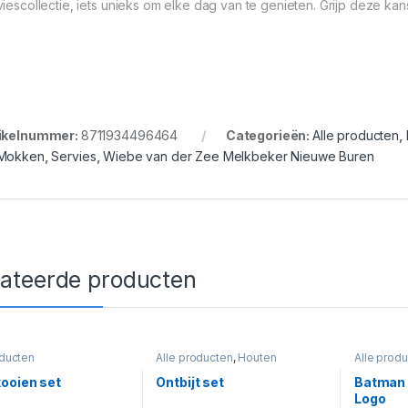
viescollectie, iets unieks om elke dag van te genieten. Grijp deze ka
ikelnummer:
8711934496464
Categorieën:
Alle producten
,
Mokken
,
Servies
,
Wiebe van der Zee Melkbeker Nieuwe Buren
lateerde producten
oducten
Alle producten
,
Houten
Alle prod
speelgoed
ooien set
Ontbijt set
Batman 
Logo