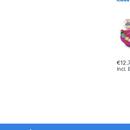
€
12.
Incl.