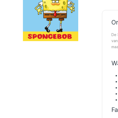
On
De 
van
maa
Wa
Fa