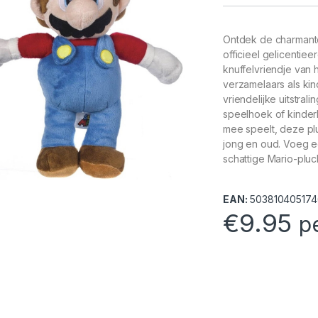
Ontdek de charmante
officieel gelicentiee
knuffelvriendje van 
verzamelaars als kin
vriendelijke uitstral
speelhoek of kinderk
mee speelt, deze p
jong en oud. Voeg e
schattige Mario-pluc
EAN:
503810405174
€
9.95
p