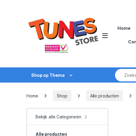
Skip to navigation
Skip to content
Home
Open
Con
Zoek naar
Shop op Thema
Home
Shop
Alle producten
Bekijk alle Categorieën
Alle producten