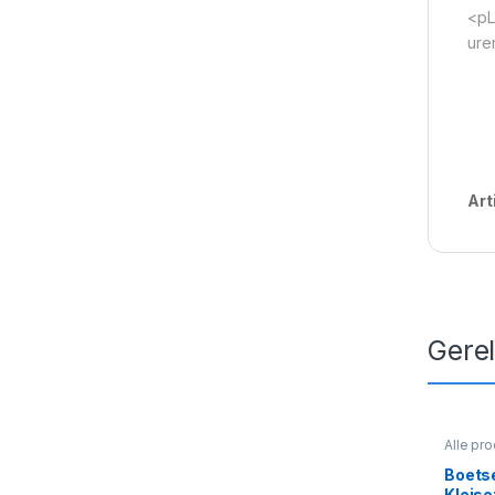
<pL
ure
Art
Gere
Alle pr
Boets
Kleise