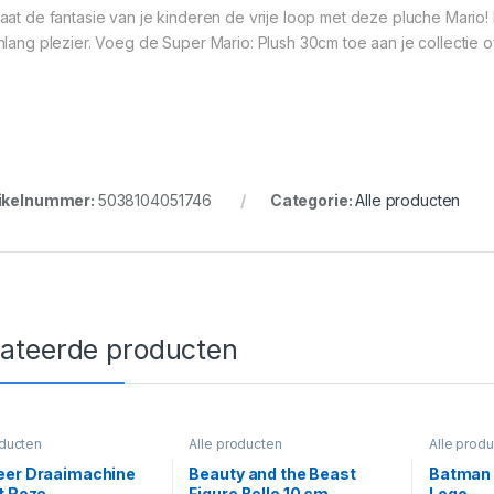
aat de fantasie van je kinderen de vrije loop met deze pluche Mario! D
nlang plezier. Voeg de Super Mario: Plush 30cm toe aan je collectie 
ikelnummer:
5038104051746
Categorie:
Alle producten
lateerde producten
oducten
Alle producten
Alle prod
eer Draaimachine
Beauty and the Beast
Batman 
t Roze
Figure Belle 10 cm
Logo