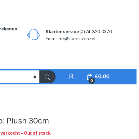
rekenen
Klantenservice
(0)74-820 0376
Email: info@tunesstore.nl
My Account
€
0.00
0
o: Plush 30cm
tverkocht - Out of stock