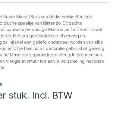
 Super Mario: Plush van dertig centimeter, een
rd pluche speeltje van Nintendo. Dit zachte
het iconische personage Mario is perfect voor zowel
deren. Met zijn gedetailleerde afwerking en
ing zal hij snel een geliefd onderdeel worden van elke
amer. Of je hem nu als decoratie gebruikt of gezellig
luche Mario zal gegarandeerd vreugde brengen aan
en vleugje avontuur toe aan je verzameling met deze
he.
6
er stuk. Incl. BTW