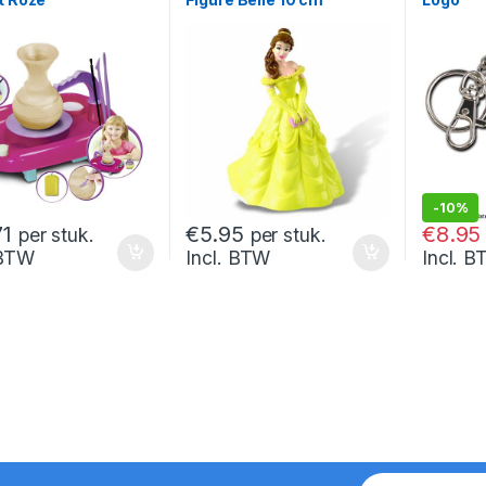
-
10%
€
9.95
71
€
5.95
€
8.95
per stuk.
per stuk.
 BTW
Incl. BTW
Incl. 