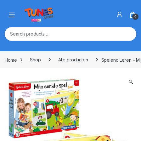
Skip to navigation
Skip to content
Open
0
Home
Shop
Alle producten
Spelend Leren – Mi
🔍