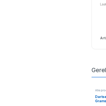
Laa
Art
Gere
Alle pr
Dartse
Gram