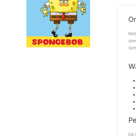
On
Met
spe
spe
Wa
Pe
De 