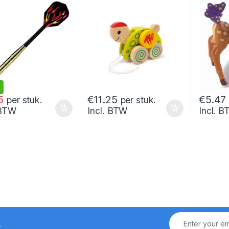
5
€
11.25
€
5.47
per stuk.
per stuk.
 BTW
Incl. BTW
Incl. 
!