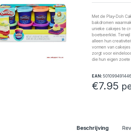
Met de Play-Doh Cak
bakdromen waarmaken
unieke cakejes te cr
boetseerklei. Terwijl
alleen hun creativit
vormen van cakejes 
zorgt voor eindeloos
die hun eigen zoete
EAN:
50109949144
€
7.95
pe
Beschrijving
Rev