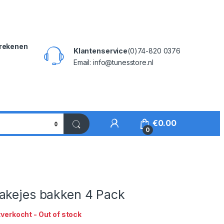
rekenen
Klantenservice
(0)74-820 0376
Email: info@tunesstore.nl
My Account
€
0.00
0
akejes bakken 4 Pack
tverkocht - Out of stock