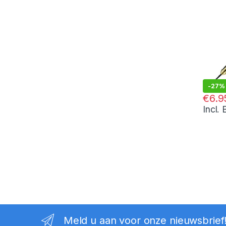
-
27%
€
9.46
€
6.9
Incl.
Meld u aan voor onze nieuwsbrief