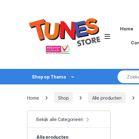
Skip to navigation
Skip to content
Home
Open
Con
Zoek naar
Shop op Thema
Home
Shop
Alle producten
Bekijk alle Categorieën
Alle producten