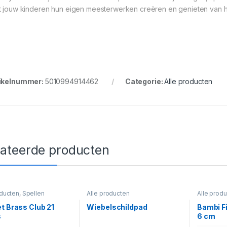
t jouw kinderen hun eigen meesterwerken creëren en genieten van h
ikelnummer:
5010994914462
Categorie:
Alle producten
lateerde producten
oducten
,
Spellen
Alle producten
Alle prod
t Brass Club 21
Wiebelschildpad
Bambi F
s
6 cm