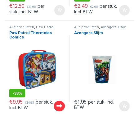
€
12.50
€
2.49
per
per stuk.
€
14.95
€
2.95
stuk. Incl. BTW
Incl. BTW
Alle producten
,
Paw Patrol
Alle producten
,
Avengers
,
Paw
Patrol
Paw Patrol Thermotas
Avengers Slijm
Comics
-
33%
€
9.95
€
1.95
per stuk.
per stuk. Incl.
€
14.95
BTW
Incl. BTW