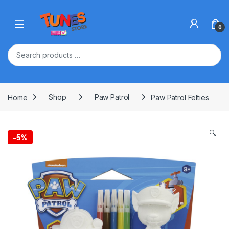
Skip to navigation
Skip to content
Open
0
Home
Shop
Paw Patrol
Paw Patrol Felties
🔍
-
5%