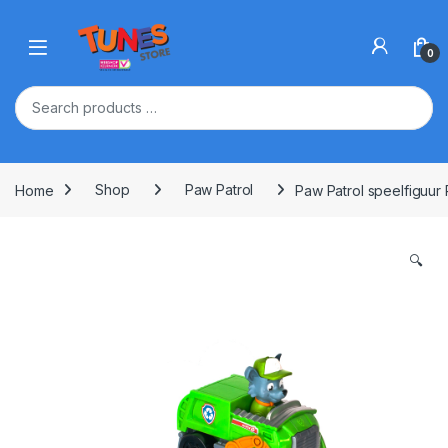
Skip to navigation
Skip to content
Open
0
Home
Shop
Paw Patrol
Paw Patrol speelfiguur
🔍