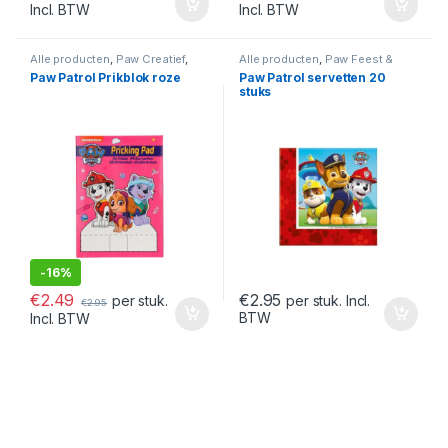
Incl. BTW
Incl. BTW
Alle producten
,
Paw Creatief
,
Alle producten
,
Paw Feest &
Paw Patrol
Verjaardag
,
Paw Patrol
Paw Patrol Prikblok roze
Paw Patrol servetten 20
stuks
-
16%
€
2.49
€
2.95
per stuk.
per stuk. Incl.
€
2.95
BTW
Incl. BTW