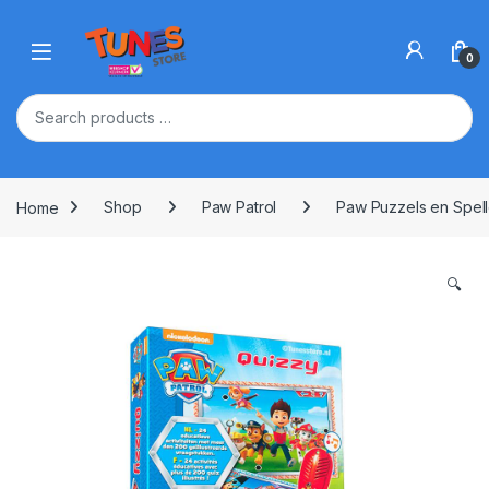
Skip to navigation
Skip to content
Open
0
Home
Shop
Paw Patrol
Paw Puzzels en Spel
🔍