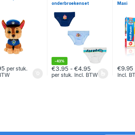
onderbroekenset
Maxi
-
43%
Prijsklasse: €3.
95
€
9.95
€
3.95
-
€
4.95
per stuk.
per stuk. Incl. BTW
 BTW
Incl. 
Dit product heeft meerdere variaties. De