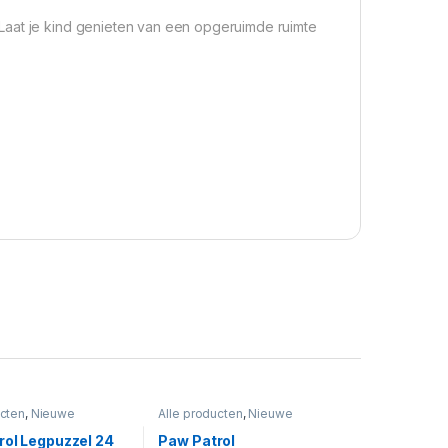
Laat je kind genieten van een opgeruimde ruimte
ucten
,
Nieuwe
Alle producten
,
Nieuwe
Paw Patrol
,
Paw
collectie
,
Paw Dekbedden &
n Spellen
,
Puzzels
Dekens
,
Paw Patrol
rol Legpuzzel 24
Paw Patrol