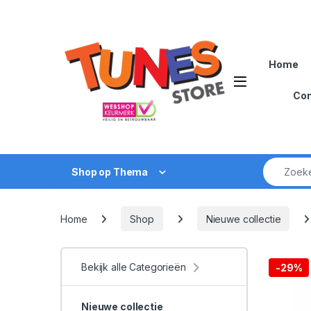
Skip to navigation
Skip to content
Home
Open
Con
Zoek naar
Shop op Thema
Home
Shop
Nieuwe collectie
Bekijk alle Categorieën
-
29%
Nieuwe collectie