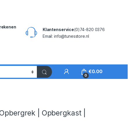
rekenen
Klantenservice
(0)74-820 0376
Email: info@tunesstore.nl
My Account
€
0.00
0
 Opbergrek | Opbergkast |