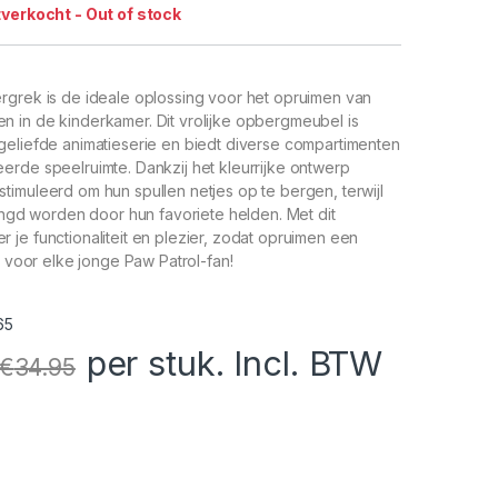
tverkocht - Out of stock
rgrek is de ideale oplossing voor het opruimen van
 in de kinderkamer. Dit vrolijke opbergmeubel is
geliefde animatieserie en biedt diverse compartimenten
rde speelruimte. Dankzij het kleurrijke ontwerp
imuleerd om hun spullen netjes op te bergen, terwijl
ringd worden door hun favoriete helden. Met dit
je functionaliteit en plezier, zodat opruimen een
t voor elke jonge Paw Patrol-fan!
65
per stuk. Incl. BTW
€
34.95