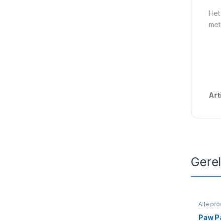
Het
met
Art
Gere
Alle pr
collecti
Paw Pa