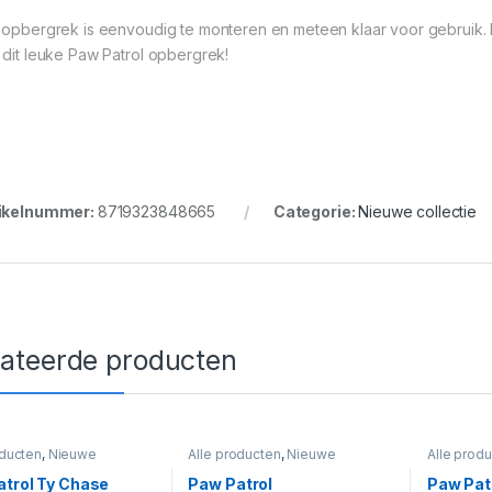
 opbergrek is eenvoudig te monteren en meteen klaar voor gebruik. 
 dit leuke Paw Patrol opbergrek!
ikelnummer:
8719323848665
Categorie:
Nieuwe collectie
lateerde producten
oducten
,
Nieuwe
Alle producten
,
Nieuwe
Alle prod
e
,
Paw Knuffels
collectie
,
Paw Patrol
collectie
,
Puzzels e
trol Ty Chase
Paw Patrol
Paw Pat