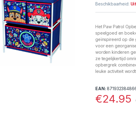
Beschikbaarheid:
Ui
Het Paw Patrol Opbe
speelgoed en boeken
geïnspireerd op de 
voor een georganisee
worden kinderen gest
ze tegelijkertijd om
opbergrek combineer 
leuke activiteit word
EAN:
87193238486
€
24.95