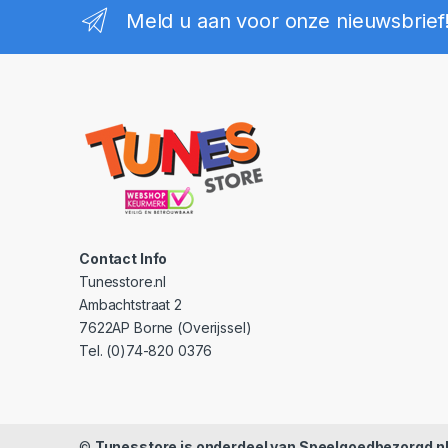
Meld u aan voor onze nieuwsbrief
Contact Info
Tunesstore.nl
Ambachtstraat 2
7622AP Borne (Overijssel)
Tel. (0)74-820 0376
©
Tunesstore is onderdeel van Speelgoedbezorgd.n