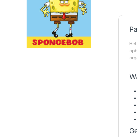
Pa
Het
opb
org
Wa
Ge