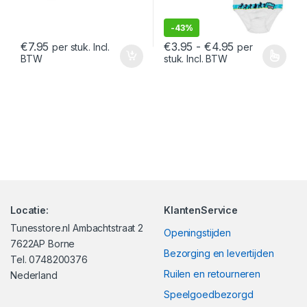
-
43%
Prijsklasse: €3
€
7.95
€
3.95
-
€
4.95
per stuk. Incl.
per
BTW
stuk. Incl. BTW
Dit product heeft meerdere var
Locatie:
KlantenService
Tunesstore.nl Ambachtstraat 2
Openingstijden
7622AP Borne
Bezorging en levertijden
Tel. 0748200376
Ruilen en retourneren
Nederland
Speelgoedbezorgd