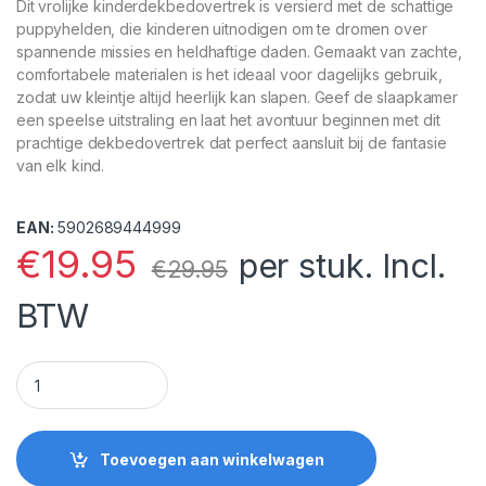
Dit vrolijke kinderdekbedovertrek is versierd met de schattige
puppyhelden, die kinderen uitnodigen om te dromen over
spannende missies en heldhaftige daden. Gemaakt van zachte,
comfortabele materialen is het ideaal voor dagelijks gebruik,
zodat uw kleintje altijd heerlijk kan slapen. Geef de slaapkamer
een speelse uitstraling en laat het avontuur beginnen met dit
prachtige dekbedovertrek dat perfect aansluit bij de fantasie
van elk kind.
EAN:
5902689444999
€
19.95
per stuk. Incl.
€
29.95
BTW
Paw Patrol Dekbedovertrek Ready Action quantity
Toevoegen aan winkelwagen