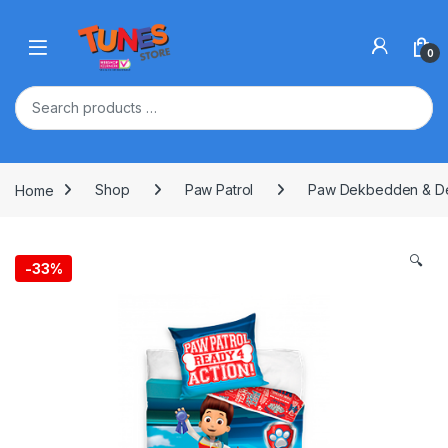
Skip to navigation
Skip to content
Open
0
Home
Shop
Paw Patrol
Paw Dekbedden & D
🔍
-
33%