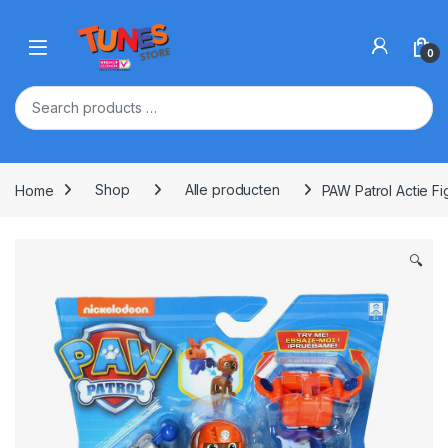
Skip to navigation
Skip to content
Open
0
Home
Shop
Alle producten
PAW Patrol Actie Fi
🔍