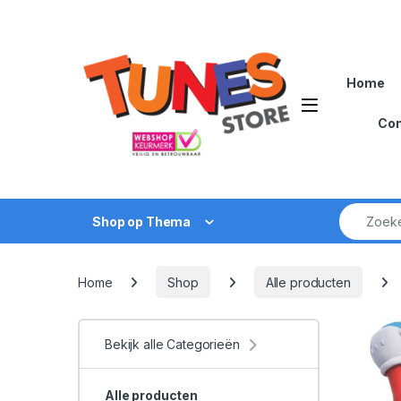
Skip to navigation
Skip to content
Home
Open
Con
Zoek naar
Shop op Thema
Home
Shop
Alle producten
Bekijk alle Categorieën
Alle producten