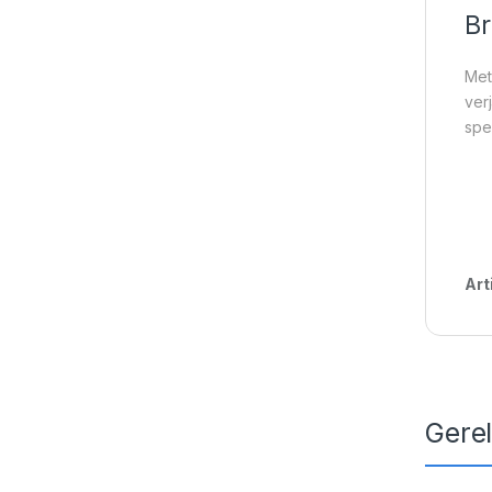
Br
Met
ver
spe
Art
Gere