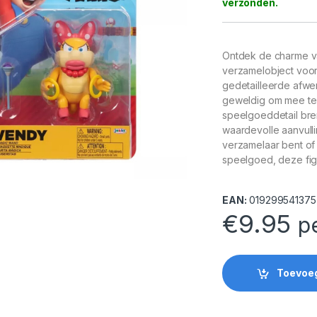
Ontdek de charme va
verzamelobject voor 
gedetailleerde afwer
geweldig om mee te s
speelgoeddetail bren
waardevolle aanvulli
verzamelaar bent of
speelgoed, deze fig
EAN:
019299541375
€
9.95
p
Toevoe