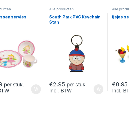
oducten
Alle producten
Alle prod
ssen servies
South Park PVC Keychain
ijsjes se
Stan
9
€
2.95
€
8.95
per stuk.
per stuk.
 BTW
Incl. BTW
Incl. 