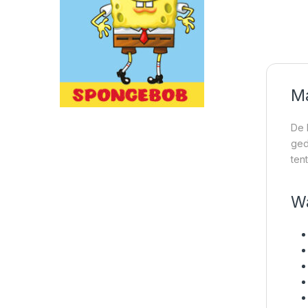
Ma
De 
ged
ten
Wa