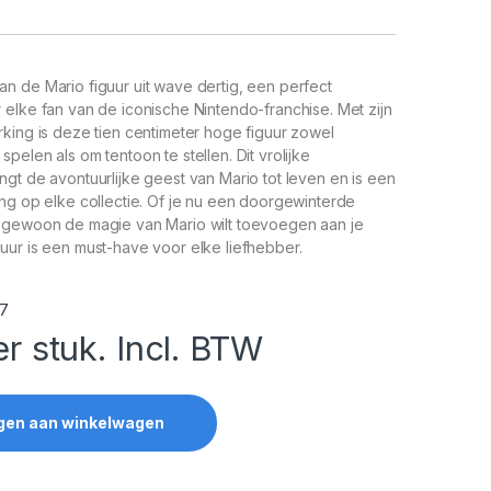
n de Mario figuur uit wave dertig, een perfect
elke fan van de iconische Nintendo-franchise. Met zijn
king is deze tien centimeter hoge figuur zowel
pelen als om tentoon te stellen. Dit vrolijke
gt de avontuurlijke geest van Mario tot leven en is een
ng op elke collectie. Of je nu een doorgewinterde
 gewoon de magie van Mario wilt toevoegen aan je
uur is een must-have voor elke liefhebber.
7
er stuk. Incl. BTW
gen aan winkelwagen