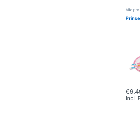
Alle pr
Prinse
€
9.4
Incl.