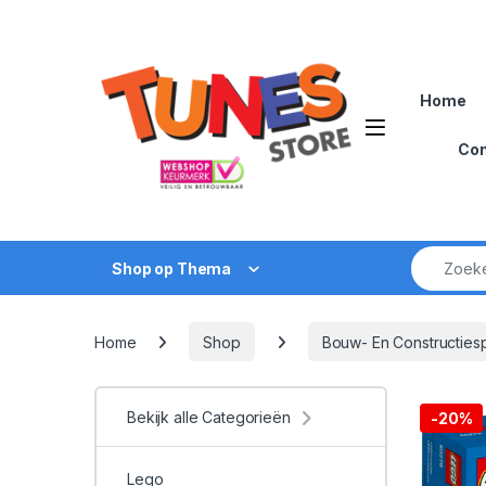
Skip to navigation
Skip to content
Home
Open
Con
Zoek naar
Shop op Thema
Home
Shop
Bouw- En Constructie
Bekijk alle Categorieën
-
20%
Lego