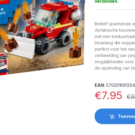
Beleef spannende a
dynamische bouwset 
met een bestuurbar
blusslang die noppe
perfect voor het nas
verbeelding van jong
mogelijkheden voor 
de opwinding van he
EAN:
570201691204
€
7.95
€
9
Toevoe