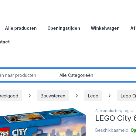
Alle producten
Openingstijden
Winkelwagen
Af
tact
:
speelgoed
Bouwstenen
Lego
Lego Ci
Alle producten
,
Lego
,
L
🔍
LEGO City 
Beschikbaarheid:
Op