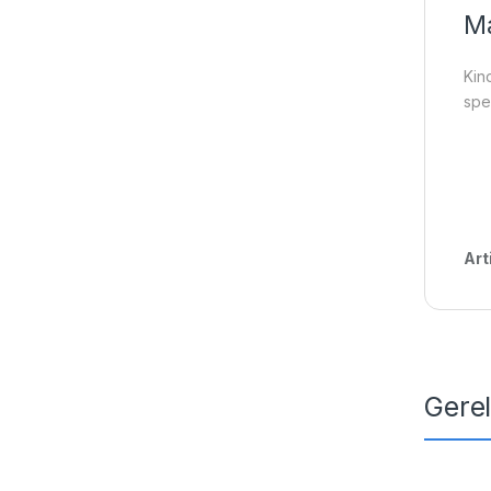
Ma
Kin
spe
Art
Gere