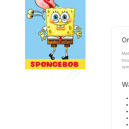
On
Met
bou
spe
Wa