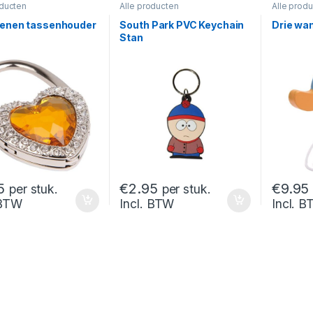
oducten
Alle producten
Alle prod
tenen tassenhouder
South Park PVC Keychain
Drie wa
Stan
5
€
2.95
€
9.95
per stuk.
per stuk.
 BTW
Incl. BTW
Incl. 