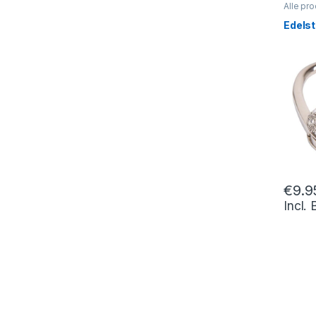
Alle pr
Edels
€
9.9
Incl.