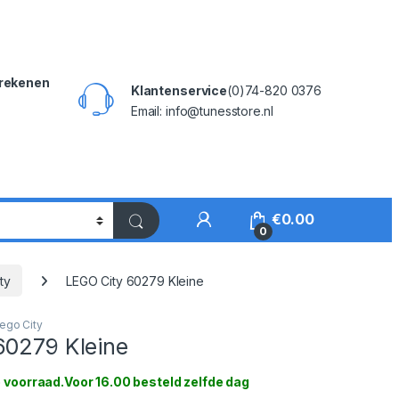
rekenen
Klantenservice
(0)74-820 0376
Email: info@tunesstore.nl
My Account
€
0.00
0
ty
LEGO City 60279 Kleine
ego City
60279 Kleine
 voorraad