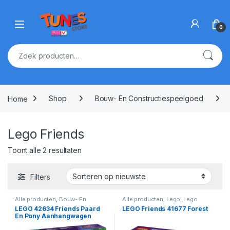
Skip to navigation
Skip to content
Open
0
Zoeken naar:
Home
Shop
Bouw- En Constructiespeelgoed
Lego Friends
Gesorteerd op nieuwste
Toont alle 2 resultaten
Filters
Alle producten
,
Bouw- En
Alle producten
,
Lego
,
Lego
Constructiespeelgoed
,
Friends
LEGO 42634 Friends Paard
LEGO Friends 41677 Forest
Bouwstenen
,
Lego Friends
En Pony Aanhangwagen