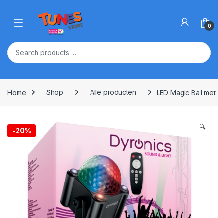
Skip to navigation
Skip to content
Open
0
Home
Shop
Alle producten
LED Magic Ball met
🔍
-
20%