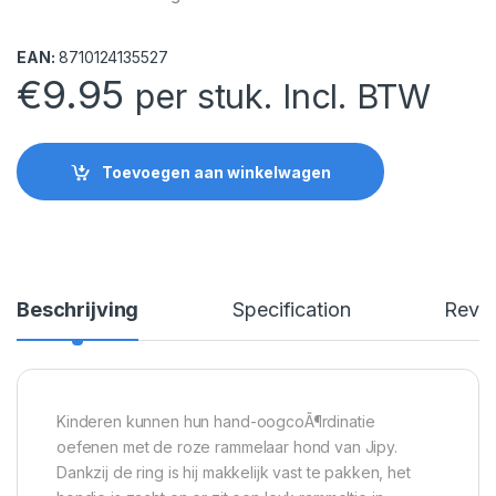
EAN:
8710124135527
€
9.95
per stuk. Incl. BTW
Toevoegen aan winkelwagen
Beschrijving
Specification
Revi
Kinderen kunnen hun hand-oogcoÃ¶rdinatie
oefenen met de roze rammelaar hond van Jipy.
Dankzij de ring is hij makkelijk vast te pakken, het