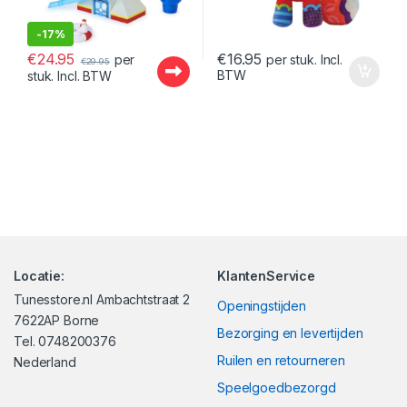
-
17%
€
24.95
€
16.95
per
per stuk. Incl.
€
29.95
BTW
stuk. Incl. BTW
Locatie:
KlantenService
Tunesstore.nl Ambachtstraat 2
Openingstijden
7622AP Borne
Bezorging en levertijden
Tel. 0748200376
Ruilen en retourneren
Nederland
Speelgoedbezorgd