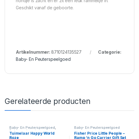
hondje is zacht en er zit een leuk rammeltje in.
Geschikt vanaf de geboorte.
Artikelnummer:
8710124135527
Categorie:
Baby- En Peuterspeelgoed
Gerelateerde producten
Baby- En Peuterspeelgoed
,
Baby- En Peuterspeelgoed
Babyspeelgoed
Tuimelaar Happy World
Fisher Price Little People –
Roze
Ramp ‘n Go Carrier Gift Set