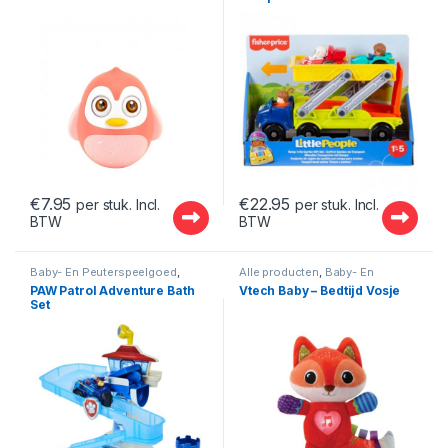
€
7.95
€
22.95
per stuk. Incl.
per stuk. Incl.
BTW
BTW
Baby- En Peuterspeelgoed
,
Alle producten
,
Baby- En
Badspeelgoed
,
Paw Patrol
,
Paw
Peuterspeelgoed
,
PAW Patrol Adventure Bath
Vtech Baby – Bedtijd Vosje
Speelsets
Pluche/knuffels
Set