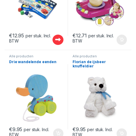
€
12.95
€
12.71
per stuk. Incl.
per stuk. Incl.
BTW
BTW
Alle producten
Alle producten
Drie wandelende eenden
Florian de ijsbeer
knuffeldier
€
9.95
€
9.95
per stuk. Incl.
per stuk. Incl.
BTW
BTW