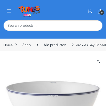
Skip to navigation
Skip to content
Open
0
Home
Shop
Alle producten
Jackies Bay Schaal
🔍