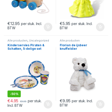
€
12.95
€
5.95
per stuk. Incl.
per stuk. Incl.
BTW
BTW
Alle producten
,
Uncategorized
Alle producten
Kinderservies Piraten &
Florian de ijsbeer
Schatten, 5-delige set
knuffeldier
-
50%
€
4.95
€
9.95
per stuk.
per stuk. Incl.
€
9.95
BTW
Incl. BTW