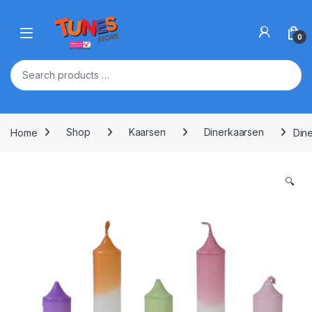
Skip to navigation
Skip to content
Open
0
Home
Shop
Kaarsen
Dinerkaarsen
Dine
🔍