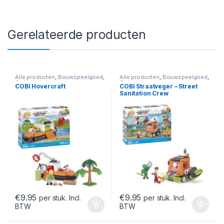
Gerelateerde producten
Alle producten
,
Bouwspeelgoed
,
Alle producten
,
Bouwspeelgoed
,
Cobi
,
Lego
Cobi
,
Lego
COBI Hovercraft
COBI Straatveger – Street
Sanitation Crew
€
9.95
€
9.95
per stuk. Incl.
per stuk. Incl.
BTW
BTW