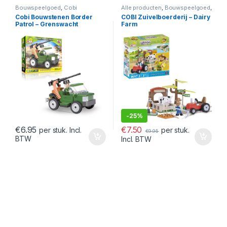
Bouwspeelgoed
,
Cobi
Alle producten
,
Bouwspeelgoed
,
Cobi
,
Lego
Cobi Bouwstenen Border
COBI Zuivelboerderij – Dairy
Patrol – Grenswacht
Farm
-
25%
€
7.50
€
6.95
per stuk.
per stuk. Incl.
€
9.95
BTW
Incl. BTW