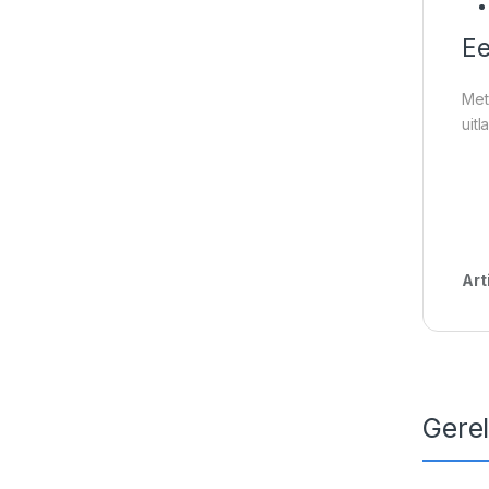
Ee
Met
uit
Art
Gere