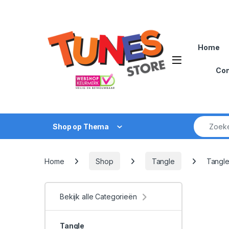
Skip to navigation
Skip to content
Home
Open
Con
Zoek naar
Shop op Thema
Home
Shop
Tangle
Tangle 
Bekijk alle Categorieën
Tangle