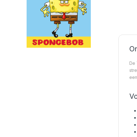
On
De 
str
een
Vo