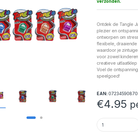
Ontdek de Tangle Jun
plezier en ontspanni
ontworpen om stress 
flexibele, draaiende
waardoor je zintuig
voor zowel kinderen
creatieve uitlaatkle
Voel de ontspanning
speelgoed!
EAN:
07234590870
€
4.95
p
Tangle Junior: Meta