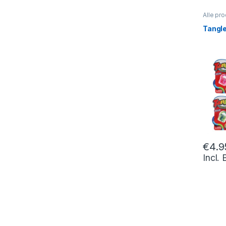
Alle pr
Tangle
€
4.9
Incl.