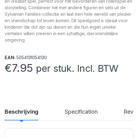
en creatief spel, perfect voor het bevorderen van rollenspel en
storytelling. Combineer het met andere figuren en sets uit de
Sylvanian Families-collectie en laat een hele wereld van plezier
en vriendschap tot leven komen. Dit speelgoed is ideaal voor
kinderen die dol zijn op dieren en die hun eigen unieke
verhalen willen creëren in een schattige, diervriendelijke
omgeving.
EAN:
5054131054130
€
7.95
per stuk. Incl. BTW
Beschrijving
Specification
Revi