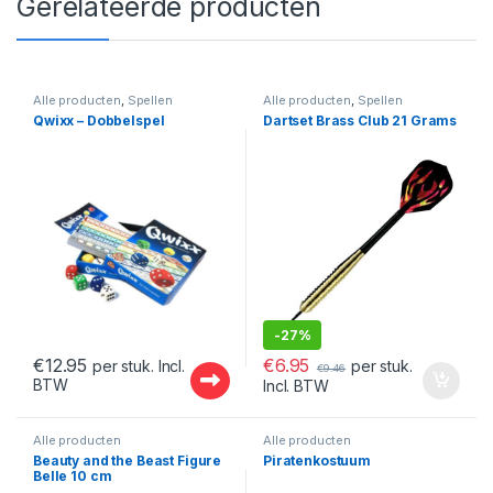
Gerelateerde producten
Alle producten
,
Spellen
Alle producten
,
Spellen
Qwixx – Dobbelspel
Dartset Brass Club 21 Grams
-
27%
€
6.95
€
12.95
per stuk.
per stuk. Incl.
€
9.46
BTW
Incl. BTW
Alle producten
Alle producten
Beauty and the Beast Figure
Piratenkostuum
Belle 10 cm