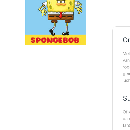
On
Met
van
roo
gem
luch
Su
Of 
bal
fan