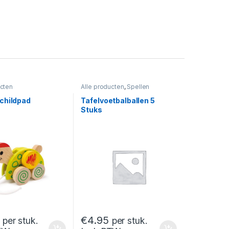
ucten
Alle producten
,
Spellen
childpad
Tafelvoetbalballen 5
Stuks
€
4.95
per stuk.
per stuk.