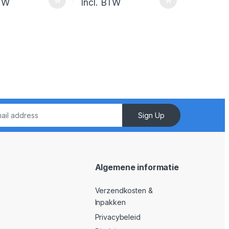
BTW
Incl. BTW
Sign Up
Algemene informatie
Verzendkosten &
Inpakken
Privacybeleid