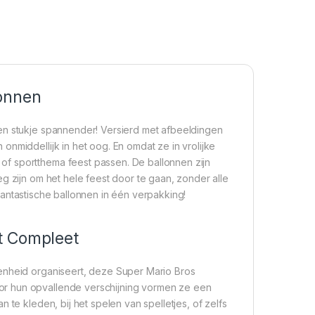
lonnen
en stukje spannender! Versierd met afbeeldingen
nmiddellijk in het oog. En omdat ze in vrolijke
f sportthema feest passen. De ballonnen zijn
g zijn om het hele feest door te gaan, zonder alle
e fantastische ballonnen in één verpakking!
t Compleet
genheid organiseert, deze Super Mario Bros
or hun opvallende verschijning vormen ze een
 te kleden, bij het spelen van spelletjes, of zelfs