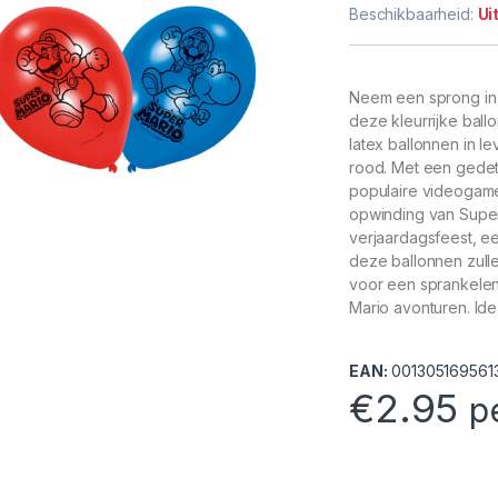
Beschikbaarheid:
Ui
Neem een sprong in 
deze kleurrijke ball
latex ballonnen in le
rood. Met een gedeta
populaire videogame
opwinding van Super
verjaardagsfeest, e
deze ballonnen zull
voor een sprankelend
Mario avonturen. Ide
EAN:
001305169561
€
2.95
p