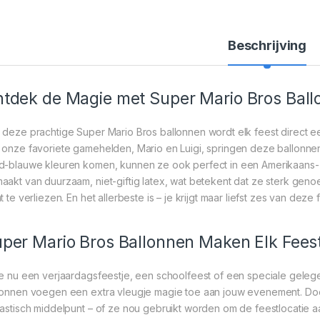
Beschrijving
tdek de Magie met Super Mario Bros Bal
 deze prachtige Super Mario Bros ballonnen wordt elk feest direct e
 onze favoriete gamehelden, Mario en Luigi, springen deze ballonnen o
d-blauwe kleuren komen, kunnen ze ook perfect in een Amerikaans- o
aakt van duurzaam, niet-giftig latex, wat betekent dat ze sterk genoe
t te verliezen. En het allerbeste is – je krijgt maar liefst zes van dez
per Mario Bros Ballonnen Maken Elk Fees
je nu een verjaardagsfeestje, een schoolfeest of een speciale gele
lonnen voegen een extra vleugje magie toe aan jouw evenement. Do
tastisch middelpunt – of ze nou gebruikt worden om de feestlocatie aan