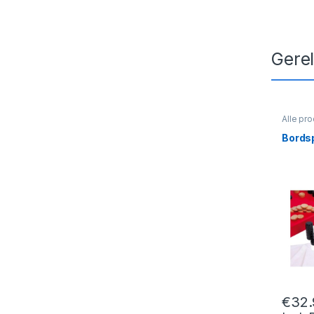
Gere
Alle pr
Bordsp
€
32.