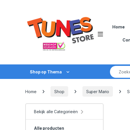
Skip to navigation
Skip to content
Home
Open
Con
Zoek naar
Shop op Thema
Home
Shop
Super Mario
S
Bekijk alle Categorieën
Alle producten