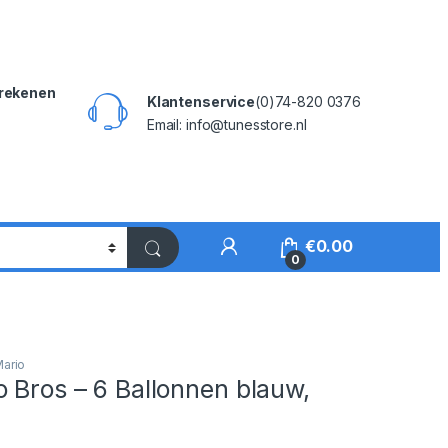
rekenen
Klantenservice
(0)74-820 0376
Email: info@tunesstore.nl
My Account
€
0.00
0
ario
 Bros – 6 Ballonnen blauw,