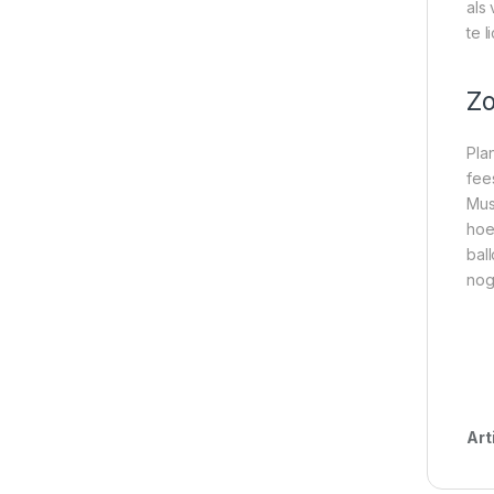
als
te 
Zo
Pla
fee
Mus
hoe
bal
nog
Art