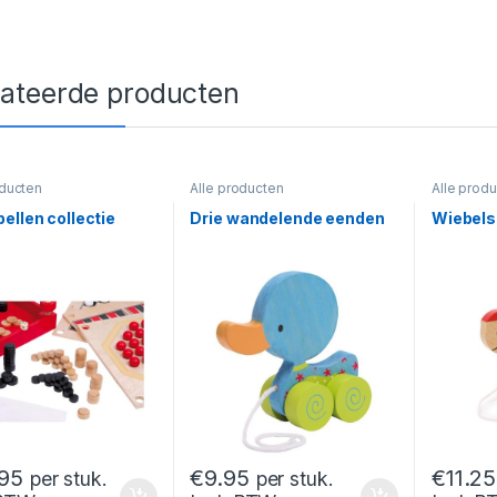
lateerde producten
oducten
Alle producten
Alle prod
ellen collectie
Drie wandelende eenden
Wiebels
95
€
9.95
€
11.25
per stuk.
per stuk.