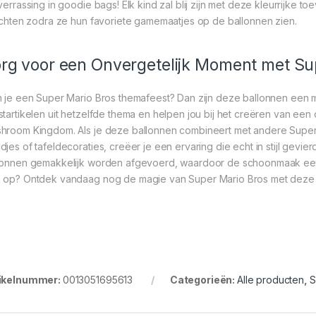
 verrassing in goodie bags! Elk kind zal blij zijn met deze kleurrijke
lichten zodra ze hun favoriete gamemaatjes op de ballonnen zien.
rg voor een Onvergetelijk Moment met Su
n je een Super Mario Bros themafeest? Dan zijn deze ballonnen een 
startikelen uit hetzelfde thema en helpen jou bij het creëren van een 
hroom Kingdom. Als je deze ballonnen combineert met andere Super M
djes of tafeldecoraties, creëer je een ervaring die echt in stijl gevier
lonnen gemakkelijk worden afgevoerd, waardoor de schoonmaak een 
 op? Ontdek vandaag nog de magie van Super Mario Bros met deze f
ikelnummer:
0013051695613
Categorieën:
Alle producten
,
S