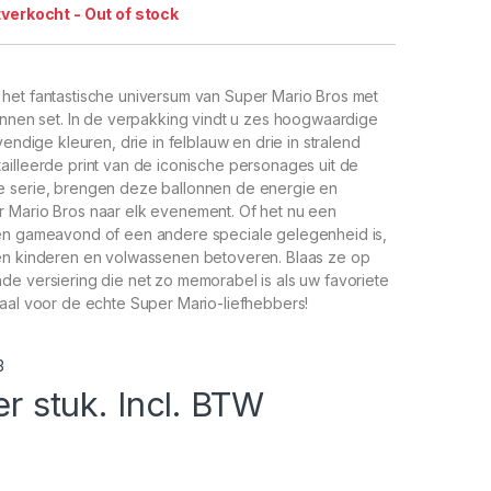
tverkocht - Out of stock
het fantastische universum van Super Mario Bros met
onnen set. In de verpakking vindt u zes hoogwaardige
vendige kleuren, drie in felblauw en drie in stralend
illeerde print van de iconische personages uit de
 serie, brengen deze ballonnen de energie en
 Mario Bros naar elk evenement. Of het nu een
en gameavond of een andere speciale gelegenheid is,
en kinderen en volwassenen betoveren. Blaas ze op
e versiering die net zo memorabel is als uw favoriete
aal voor de echte Super Mario-liefhebbers!
3
er stuk. Incl. BTW