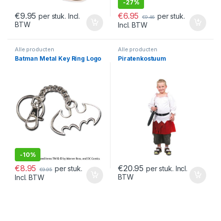
-
27%
€
6.95
€
9.95
per stuk.
per stuk. Incl.
€
9.46
BTW
Incl. BTW
Alle producten
Alle producten
Batman Metal Key Ring Logo
Piratenkostuum
-
10%
€
8.95
€
20.95
per stuk.
per stuk. Incl.
€
9.95
BTW
Incl. BTW