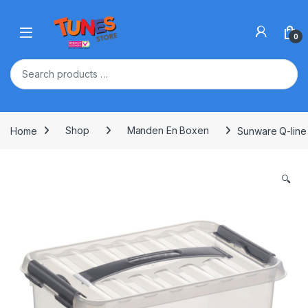
Skip to navigation
Skip to content
Open
0
Home
Shop
Manden En Boxen
Sunware Q-line
🔍