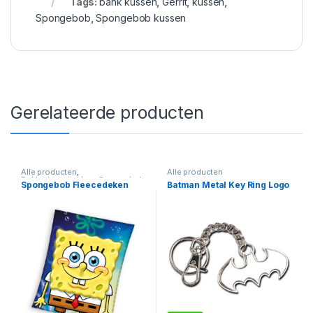
Tags:
bank kussen
,
Gerrit
,
kussen
,
Spongebob
,
Spongebob kussen
Gerelateerde producten
Alle producten
,
Alle producten
Dekbedovertrekken
,
Spongebob
Spongebob Fleecedeken
Batman Metal Key Ring Logo