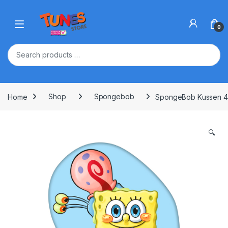
Skip to navigation
Skip to content
Open
0
Home
Shop
Spongebob
SpongeBob Kussen 4
🔍