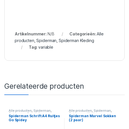
Artikelnummer:
N/B
Categorieën:
Alle
producten
,
Spiderman
,
Spiderman Kleding
Tag:
variable
Gerelateerde producten
Alle producten
,
Spiderman
,
Alle producten
,
Spiderman
,
Spiderman Creatief en
Spiderman Kleding
Spiderman Schrift A4 Ruitjes
Spiderman Marvel Sokken
Decoratie
,
Spiderman Naar
Go Spidey
(2 paar)
School