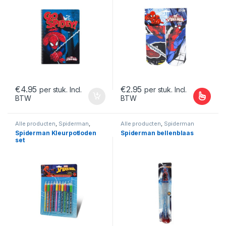
€
4.95
€
2.95
per stuk. Incl.
per stuk. Incl.
BTW
BTW
Dit product heeft meerdere var
Alle producten
,
Spiderman
,
Alle producten
,
Spiderman
Spiderman Creatief en
Spiderman Kleurpotloden
Spiderman bellenblaas
Decoratie
set