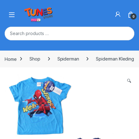
Skip to navigation
Skip to content
Open
0
Home
Shop
Spiderman
Spiderman Kleding
🔍