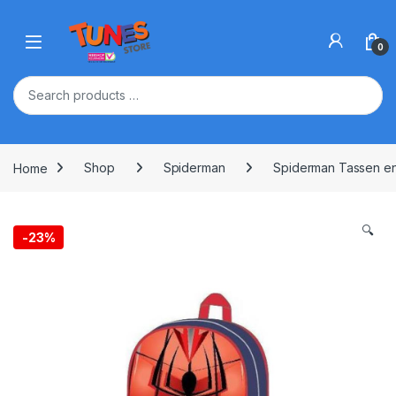
Skip to navigation
Skip to content
Open
0
Home
Shop
Spiderman
Spiderman Tassen e
🔍
-
23%