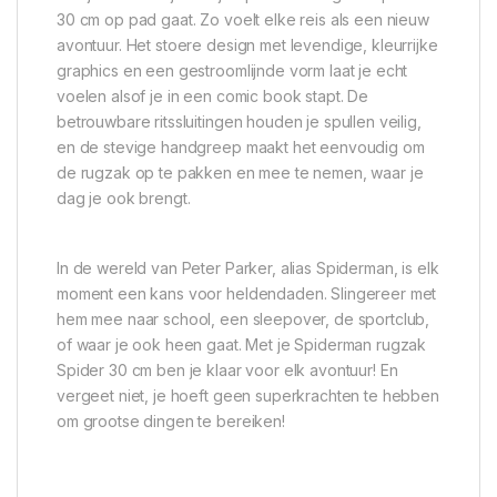
30 cm op pad gaat. Zo voelt elke reis als een nieuw
avontuur. Het stoere design met levendige, kleurrijke
graphics en een gestroomlijnde vorm laat je echt
voelen alsof je in een comic book stapt. De
betrouwbare ritssluitingen houden je spullen veilig,
en de stevige handgreep maakt het eenvoudig om
de rugzak op te pakken en mee te nemen, waar je
dag je ook brengt.
In de wereld van Peter Parker, alias Spiderman, is elk
moment een kans voor heldendaden. Slingereer met
hem mee naar school, een sleepover, de sportclub,
of waar je ook heen gaat. Met je Spiderman rugzak
Spider 30 cm ben je klaar voor elk avontuur! En
vergeet niet, je hoeft geen superkrachten te hebben
om grootse dingen te bereiken!