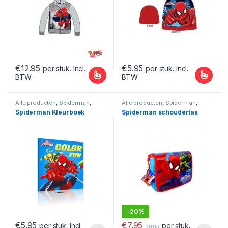
€
12.95
€
5.95
per stuk. Incl.
per stuk. Incl.
BTW
BTW
Dit product heeft meerdere variaties. Deze optie kan gekozen
Dit product heeft meerdere var
Alle producten
,
Spiderman
,
Alle producten
,
Spiderman
,
Spiderman Creatief en
Spiderman Tassen en
Spiderman Kleurboek
Spiderman schoudertas
Decoratie
Rugzakken
-
20%
€
7.95
€
5.95
per stuk.
per stuk. Incl.
€
9.95