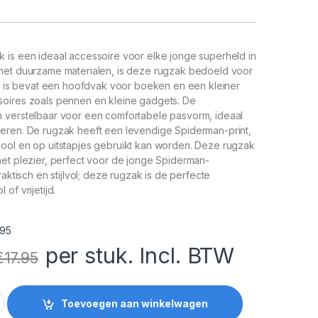
 is een ideaal accessoire voor elke jonge superheld in
met duurzame materialen, is deze rugzak bedoeld voor
ij is bevat een hoofdvak voor boeken en een kleiner
oires zoals pennen en kleine gadgets. De
 verstelbaar voor een comfortabele pasvorm, ideaal
eren. De rugzak heeft een levendige Spiderman-print,
ool en op uitstapjes gebruikt kan worden. Deze rugzak
met plezier, perfect voor de jonge Spiderman-
raktisch en stijlvol; deze rugzak is de perfecte
of vrijetijd.
95
per stuk. Incl. BTW
€
17.95
36 cm quantity
Toevoegen aan winkelwagen