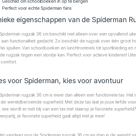
Geschikt om schoolboeken in op te bergen
Perfect voor echte Spiderman fans
ieke eigenschappen van de Spiderman R
Spiderman rugzak 36 cm beschikt niet alleen over een opvallend uiterlij
 aan functionaliteit gedacht. Zo beschikt de rugzak over één groot 
erlei spullen. Van schoolboeken en lunchtrommels tot sportkleding en
 de rugzak tegen een stootje kan. Perfect voor actieve kinderen! Uit
 comfort.
es voor Spiderman, kies voor avontuur
Spiderman rugzak 36 cm is meer dan alleen een functionele tas. Het is
 de wereldberoemde superheld. Met deze tas laat je jouw liefde vo
f, wie wordt er niet blij van een tas met daarop je favoriete superheld
erpartij, je favoriete superheld gaat altijd met je mee!
tel vandaag nog de Spiderman rugzak 36 cm en stap in de wereld van 