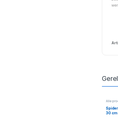
wer
Art
Gere
Alle pr
Spider
Rugzak
Spide
30 cm