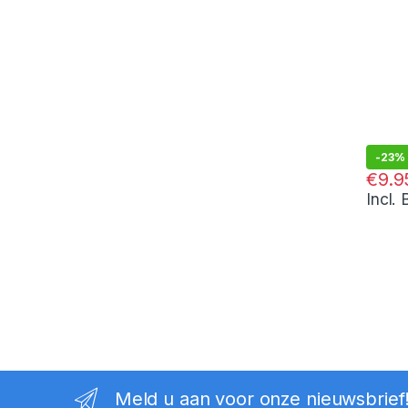
-
23%
€
12.95
€
9.9
Incl.
Meld u aan voor onze nieuwsbrief