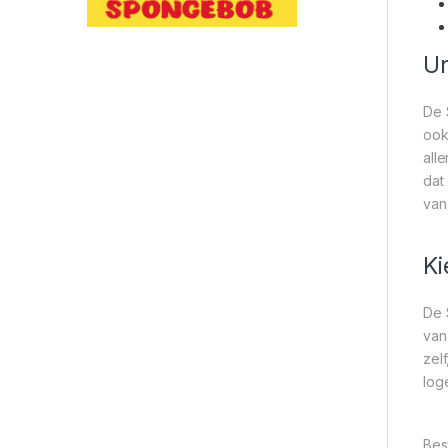
Un
De 
ook
all
dat
van
Ki
De 
van
zel
loge
Bes