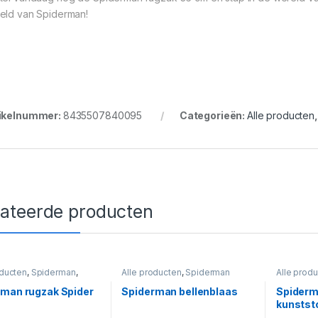
eld van Spiderman!
ikelnummer:
8435507840095
Categorieën:
Alle producten
lateerde producten
oducten
,
Spiderman
,
Alle producten
,
Spiderman
Alle prod
man Tassen en
Spiderman
ken
rman rugzak Spider
Spiderman bellenblaas
Spiderm
kunstst