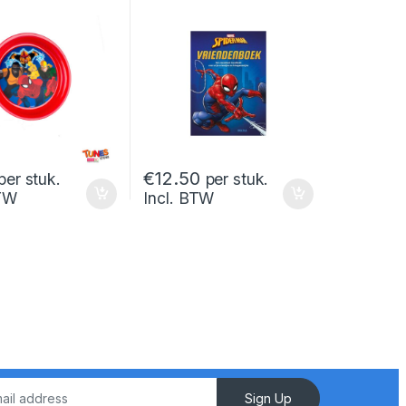
€
12.50
per stuk.
per stuk.
BTW
Incl. BTW
Sign Up