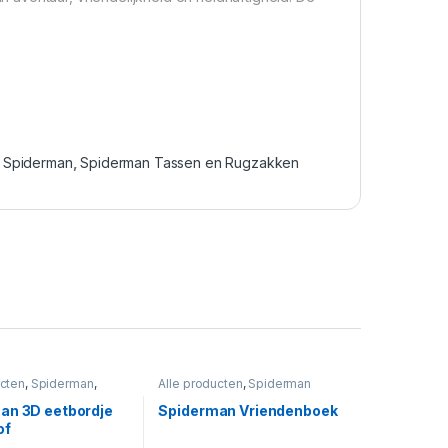
,
Spiderman
,
Spiderman Tassen en Rugzakken
ucten
,
Spiderman
,
Alle producten
,
Spiderman
 Eten & Drinken
an 3D eetbordje
Spiderman Vriendenboek
of