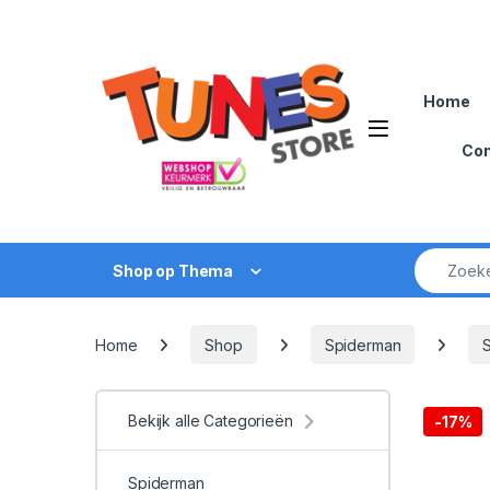
Skip to navigation
Skip to content
Home
Open
Con
Zoek naar
Shop op Thema
Home
Shop
Spiderman
Bekijk alle Categorieën
-
17%
Spiderman