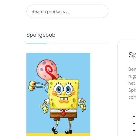
Spongebob
Sp
Ben
rug
het
Spi
com