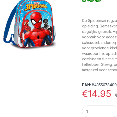
De Spiderman rugzak
opleiding. Gemaakt 
dagelijks gebruik. H
voorvak voor access
schouderbanden zijn
voor groeiende kind
waardoor het op sch
combineert functie 
liefhebber. Stevig, p
metgezel voor school 
EAN:
84355078400
€
14.95
Spiderman rugzak 