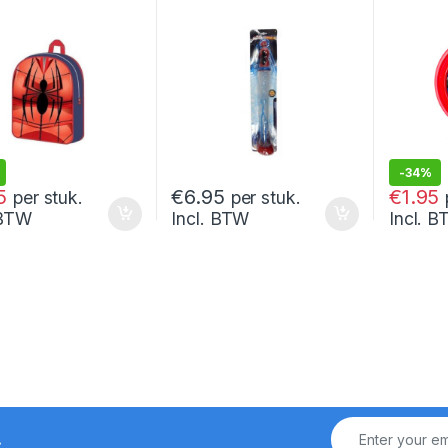
-
34%
€
2.95
5
€
6.95
€
1.95
per stuk.
per stuk.
 BTW
Incl. BTW
Incl. 
!