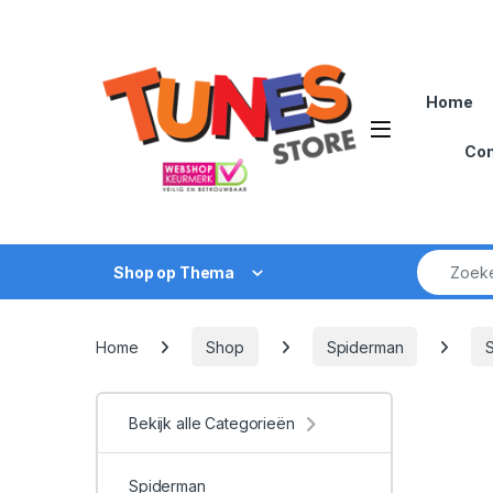
Skip to navigation
Skip to content
Home
Open
Con
Zoek naar
Shop op Thema
Home
Shop
Spiderman
Bekijk alle Categorieën
Spiderman