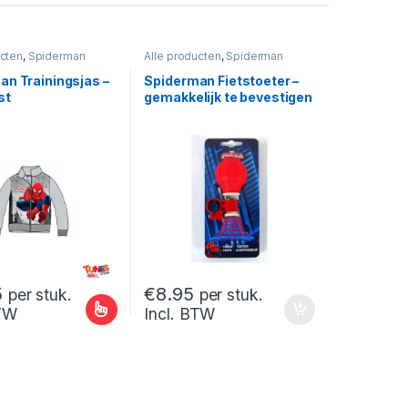
ucten
,
Spiderman
Alle producten
,
Spiderman
an Trainingsjas –
Spiderman Fietstoeter –
st
gemakkelijk te bevestigen
aan de fiets
5
€
8.95
per stuk.
per stuk.
BTW
Incl. BTW
de productpagina
uct heeft meerdere variaties. Deze optie kan gekozen worden op de