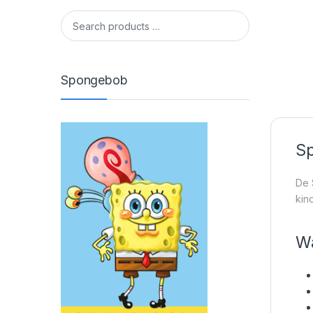
Spongebob
Sp
De 
kin
Wa