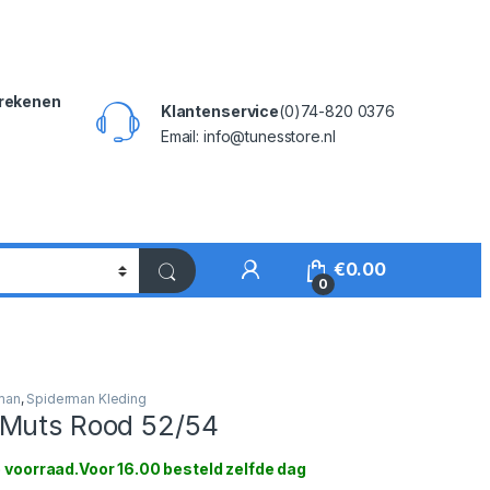
rekenen
Klantenservice
(0)74-820 0376
Email: info@tunesstore.nl
My Account
€
0.00
0
man
,
Spiderman Kleding
Muts Rood 52/54
 voorraad