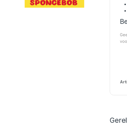
Be
Gee
voo
Art
Gere