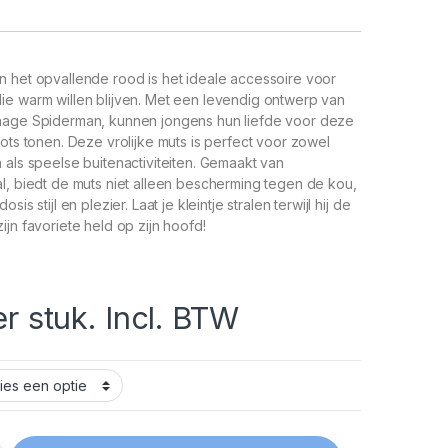
n het opvallende rood is het ideale accessoire voor
ie warm willen blijven. Met een levendig ontwerp van
nage Spiderman, kunnen jongens hun liefde voor deze
rots tonen. Deze vrolijke muts is perfect voor zowel
 als speelse buitenactiviteiten. Gemaakt van
l, biedt de muts niet alleen bescherming tegen de kou,
sis stijl en plezier. Laat je kleintje stralen terwijl hij de
ijn favoriete held op zijn hoofd!
er stuk. Incl. BTW
od 52/54 quantity