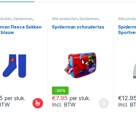
oducten
,
Spiderman
,
Alle producten
,
Spiderman
,
Alle prod
an Kleding
Spiderman Tassen en
Rugzakken
rman Fleece Sokken
Spiderman schoudertas
Spiderm
rblauw
Sportve
-
20%
€
9.95
5
€
7.95
€
12.9
per stuk.
per stuk.
 BTW
Incl. BTW
Incl. 
oduct heeft meerdere variaties. Deze optie kan gekozen worden op 
Dit prod