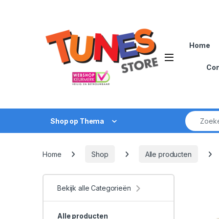
Skip to navigation
Skip to content
Home
Open
Con
Zoek naar
Shop op Thema
Home
Shop
Alle producten
Bekijk alle Categorieën
Alle producten