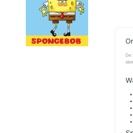
On
De 
sti
Wa
Sp