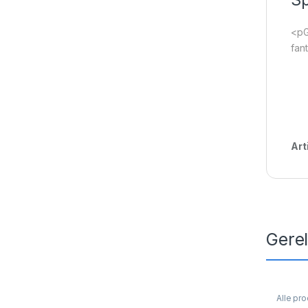
<pG
fan
Art
Gere
Alle pr