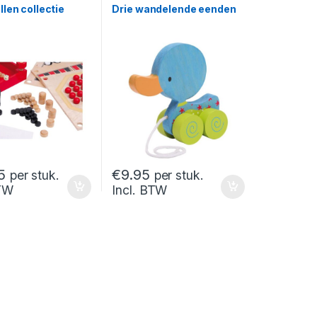
len collectie
Drie wandelende eenden
5
€
9.95
per stuk.
per stuk.
BTW
Incl. BTW