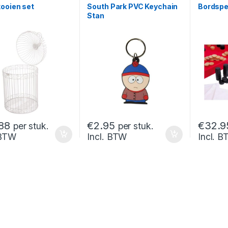
ooien set
South Park PVC Keychain
Bordspel
Stan
88
€
2.95
€
32.9
per stuk.
per stuk.
 BTW
Incl. BTW
Incl. 