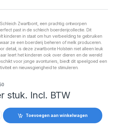
Schleich Zwartbont, een prachtig ontworpen
fect past in de schleich boerderijcollectie. Dit
telt kinderen in staat om hun verbeelding te gebruiken
n waar ze een boerderij beheren of melk produceren.
 detail, is deze zwartbonte Holstein niet alleen leuk
aar leert het kinderen ook over dieren en de wereld
schikt voor jonge avonturiers, biedt dit speelgoed een
iviteit en nieuwsgierigheid te stimuleren.
50
r stuk. Incl. BTW
rtbont quantity
Toevoegen aan winkelwagen