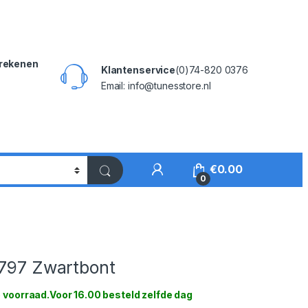
rekenen
Klantenservice
(0)74-820 0376
Email: info@tunesstore.nl
My Account
€
0.00
0
3797 Zwartbont
 voorraad