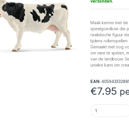
Maak kennis met de 
speelgoedkoe die per
realistische figuur s
tijdens rollenspelle
Gemaakt met oog voor
om mee te spelen, m
van de landbouw. Ge
unieke kans om creat
EAN:
40594333288
€
7.95
pe
Schleich 13797 Zwa