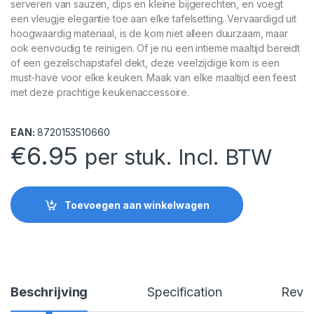
serveren van sauzen, dips en kleine bijgerechten, en voegt
een vleugje elegantie toe aan elke tafelsetting. Vervaardigd uit
hoogwaardig materiaal, is de kom niet alleen duurzaam, maar
ook eenvoudig te reinigen. Of je nu een intieme maaltijd bereidt
of een gezelschapstafel dekt, deze veelzijdige kom is een
must-have voor elke keuken. Maak van elke maaltijd een feest
met deze prachtige keukenaccessoire.
EAN:
8720153510660
€
6.95
per stuk. Incl. BTW
Toevoegen aan winkelwagen
Beschrijving
Specification
Revi