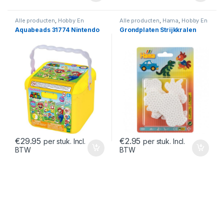
Alle producten
,
Hobby En
Alle producten
,
Hama
,
Hobby En
Creatief
,
Knutselsets
Creatief
,
Strijkkralen
Aquabeads 31774 Nintendo
Grondplaten Strijkkralen
€
29.95
€
2.95
per stuk. Incl.
per stuk. Incl.
BTW
BTW