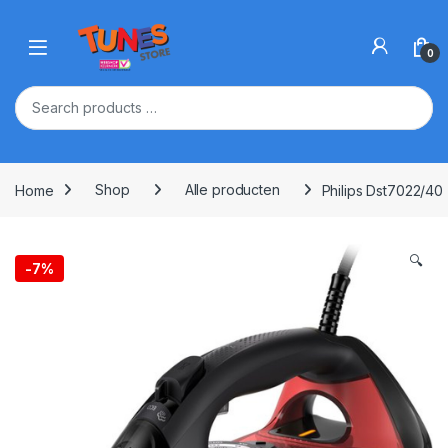
Skip to navigation
Skip to content
Open
0
Home
Shop
Alle producten
Philips Dst7022/40 
🔍
-
7%