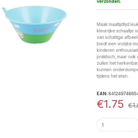
Maak maaltijdtijd leu
kleurrijke schaaltje
van schattige afbee
biedt een vrolijke m
kinderen enthousiast 
praktisch, maar ook
zullen het herkenba
kunnen onderdompele
tijdens het eten.
EAN:
84124974865
€
1.75
€
1
Peppa Pig Slurp Sc