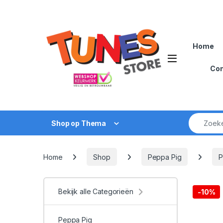
Skip to navigation
Skip to content
Home
Open
Con
Zoek naar
Shop op Thema
Home
Shop
Peppa Pig
P
Bekijk alle Categorieën
-
10%
Peppa Pig