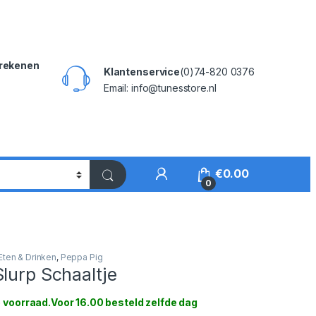
rekenen
Klantenservice
(0)74-820 0376
Email: info@tunesstore.nl
My Account
€
0.00
0
ten & Drinken
,
Peppa Pig
lurp Schaaltje
 voorraad