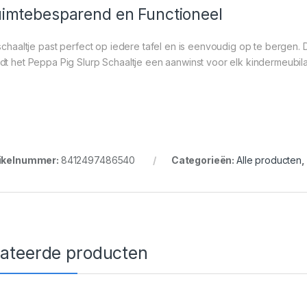
imtebesparend en Functioneel
 schaaltje past perfect op iedere tafel en is eenvoudig op te bergen
dt het Peppa Pig Slurp Schaaltje een aanwinst voor elk kindermeubilai
ikelnummer:
8412497486540
Categorieën:
Alle producten
,
lateerde producten