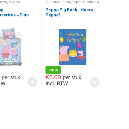
ucten
,
Peppa
Alle producten
,
Peppa Boeken &
n & Dekens
,
Peppa
Magazines
,
Peppa Pig
ig
Peppa Pig Boek – Hoera
vertrek – Dino
Peppa!
100×135 cm
-
10%
€
8.99
5
€
8.09
per stuk.
per stuk.
BTW
Incl. BTW