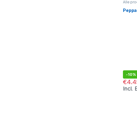
Alle pr
Peppa 
Peppa 
-
10%
€
4.95
€
4.4
Incl.