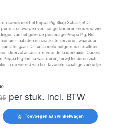
k en speels met het Peppa Pig Slurp Schaaltje! Dit
 is perfect ontworpen voor jonge kinderen en is voorzien
ldingen van het geliefde personage Peppa Pig. Het
anier om maaltijden en snacks te serveren, waardoor
aan tafel gaan. Dit functionele eetgerei is niet alleen
 een sfeervol accessoire voor de kinderkamer. Ouders
re Peppa Pig-thema waarderen, terwijl kinderen zich
n in de wereld van hun favoriete schattige varkentje
40
per stuk. Incl. BTW
.95
haaltje quantity
Toevoegen aan winkelwagen