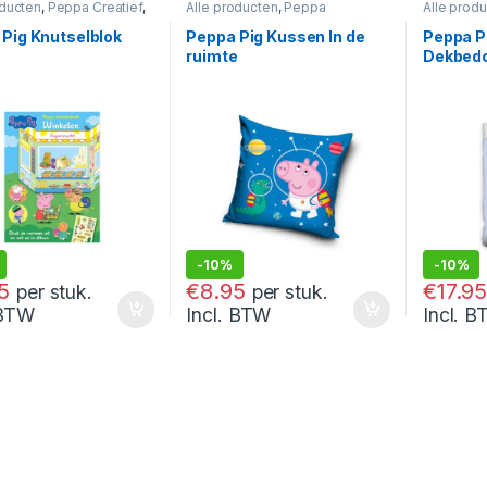
oducten
,
Peppa Creatief
,
Alle producten
,
Peppa
Alle prod
Pig
Dekbedden & Dekens
,
Peppa
Dekbedde
Pig
Pig
Pig Knutselblok
Peppa Pig Kussen In de
Peppa P
ruimte
Dekbedo
Tellen 
-
10%
-
10%
€
9.95
€
19.95
5
€
8.95
€
17.9
per stuk.
per stuk.
 BTW
Incl. BTW
Incl. 