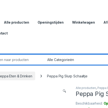
Alle producten
Openingstijden
Winkelwagen
Af
tact
:
eppa Eten & Drinken
Peppa Pig Slurp Schaaltje
Alle producten
,
Peppa E
🔍
Peppa Pig S
Beschikbaarheid:
Op