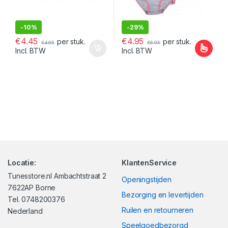
-
10%
-
29%
€
4.45
€
4.95
per stuk.
per stuk.
€
4.95
€
6.95
Incl. BTW
Incl. BTW
Dit product heeft meerdere var
Locatie:
KlantenService
Tunesstore.nl Ambachtstraat 2
Openingstijden
7622AP Borne
Bezorging en levertijden
Tel. 0748200376
Ruilen en retourneren
Nederland
Speelgoedbezorgd