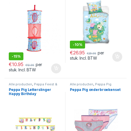
-
10%
€
26.95
per
€
29.95
-
15%
stuk. Incl. BTW
€
10.95
per
€
12.95
stuk. Incl. BTW
Alle producten
,
Peppa Feest &
Alle producten
,
Peppa Pig
Verjaardag
,
Peppa Pig
Peppa Pig Letterslinger
Peppa Pig onderbroekenset
Happy Birthday