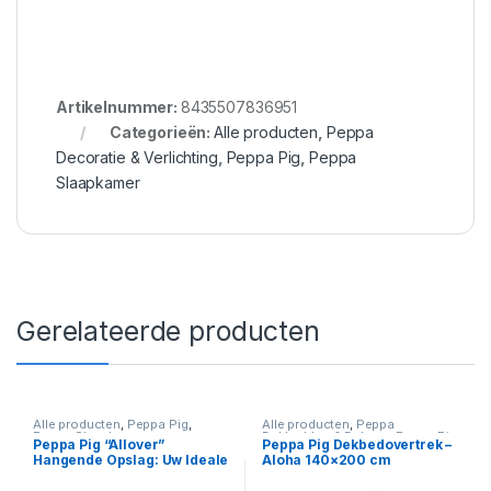
Artikelnummer:
8435507836951
Categorieën:
Alle producten
,
Peppa
Decoratie & Verlichting
,
Peppa Pig
,
Peppa
Slaapkamer
Gerelateerde producten
Alle producten
,
Peppa Pig
,
Alle producten
,
Peppa
Peppa Slaapkamer
Dekbedden & Dekens
,
Peppa Pig
Peppa Pig “Allover”
Peppa Pig Dekbedovertrek –
Hangende Opslag: Uw Ideale
Aloha 140×200 cm
Opslagoplossing