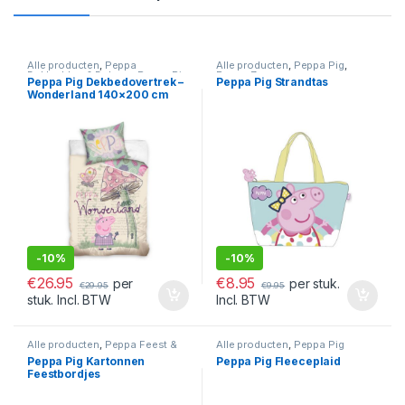
Alle producten
,
Peppa
Alle producten
,
Peppa Pig
,
Dekbedden & Dekens
,
Peppa Pig
Peppa Zwemmen
Peppa Pig Dekbedovertrek –
Peppa Pig Strandtas
Wonderland 140×200 cm
-
10%
-
10%
€
26.95
€
8.95
per
per stuk.
€
29.95
€
9.95
stuk. Incl. BTW
Incl. BTW
Alle producten
,
Peppa Feest &
Alle producten
,
Peppa Pig
Verjaardag
,
Peppa Pig
Peppa Pig Kartonnen
Peppa Pig Fleeceplaid
Feestbordjes