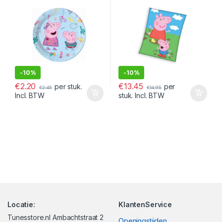
-
10%
-
10%
€
2.20
€
13.45
per stuk.
per
€
2.45
€
14.95
Incl. BTW
stuk. Incl. BTW
Locatie:
KlantenService
Tunesstore.nl Ambachtstraat 2
Openingstijden