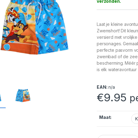
Laat je kleine avont
Zwemshort! Dit kleur
versierd met vrolijk
personages. Gemaakt
perfecte pasvorm voo
zwembad of de zee, 
bescherming. Méér p
is elk wateravontuur
EAN:
n/a
€
9.95
p
Maat:
Paw Patrol Zwemsh