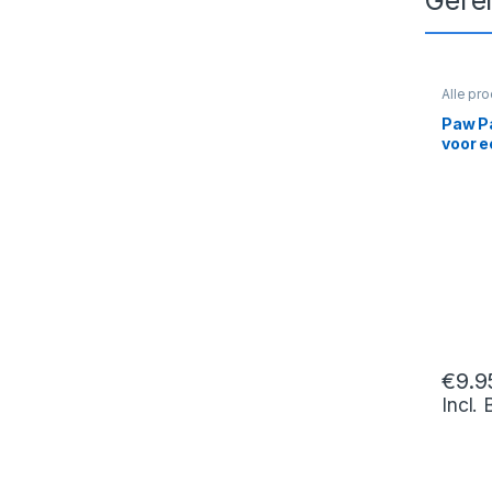
Alle pr
Paw P
voor e
€
9.9
Incl.