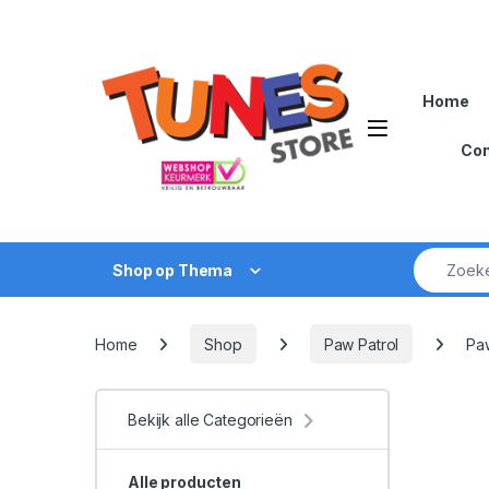
Skip to navigation
Skip to content
Home
Open
Con
Zoek naar
Shop op Thema
Home
Shop
Paw Patrol
Pa
Bekijk alle Categorieën
Alle producten