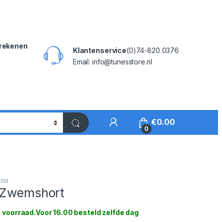
rekenen
Klantenservice
(0)74-820 0376
Email: info@tunesstore.nl
My Account
€
0.00
0
rol
 Zwemshort
 voorraad