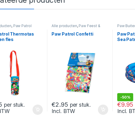
oducten
,
Paw Patrol
Alle producten
,
Paw Feest &
Paw Buite
Verjaardag
,
Paw Patrol
Paw Zom
atrol Thermotas
Paw Patrol Confetti
Paw Pat
en fles
Sea Patr
-
50%
€
19.95
5
€
2.95
€
9.95
per stuk.
per stuk.
 BTW
Incl. BTW
Incl. 