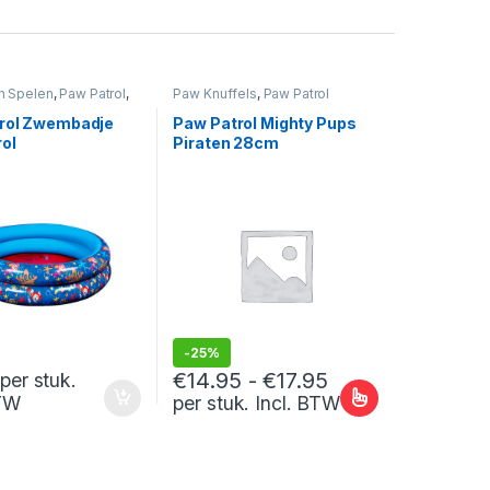
n Spelen
,
Paw Patrol
,
Paw Knuffels
,
Paw Patrol
er en Zwemmen
rol Zwembadje
Paw Patrol Mighty Pups
ol
Piraten 28cm
-
25%
Prijsklasse: €14
€
14.95
-
€
17.95
per stuk.
per stuk. Incl. BTW
BTW
Dit product heeft meerdere variaties. Dez