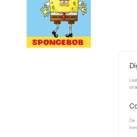
Di
Laa
str
Co
De 
bie