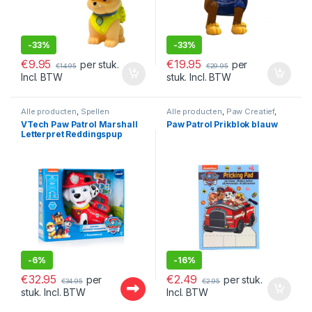
-
33%
-
33%
€
9.95
€
19.95
per stuk.
per
€
14.95
€
29.95
Incl. BTW
stuk. Incl. BTW
Alle producten
,
Spellen
Alle producten
,
Paw Creatief
,
Paw Patrol
VTech Paw Patrol Marshall
Paw Patrol Prikblok blauw
Letterpret Reddingspup
-
6%
-
16%
€
32.95
€
2.49
per
per stuk.
€
34.95
€
2.95
stuk. Incl. BTW
Incl. BTW